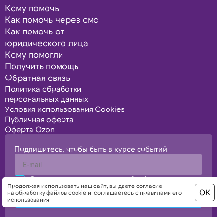
Кому помочь
Как помочь через смс
Как помочь от
юридического лица
Кому помогли
Получить помощь
Обратная связь
Политика обработки
персональных данных
Условия использования Cookies
Публичная оферта
Оферта Ozon
Подпишитесь, чтобы быть в курсе событий
Я подтверждаю свое согласие с политикой конфиденциальности,
политикой обработки персональных данных
Продолжая использовать наш сайт, вы даете
согласие
ОК
на обработку файлов cookie
и
соглашаетесь с правилами его
Отправить
использования