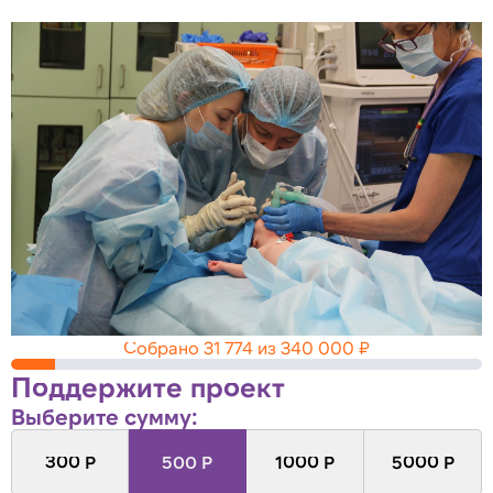
Собрано
31 774
из
340 000
₽
Поддержите проект
Выберите сумму:
300 Р
500 Р
1000 Р
5000 Р