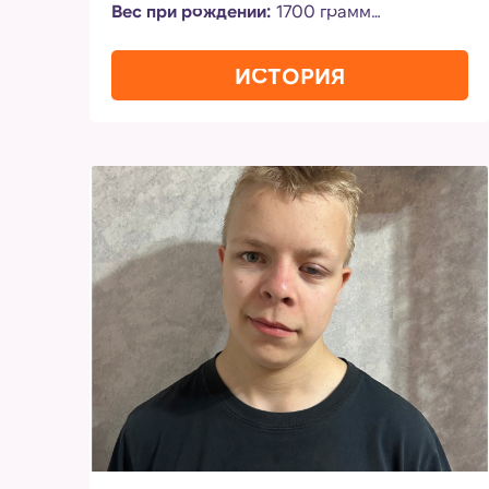
Вес при рождении:
1700 грамм
Диагноз:
частичная атрофия зрительного
ИСТОРИЯ
нерва, сходящееся косоглазие, нистагм
Нужна помощь на:
серию операций для
исправления косоглазия