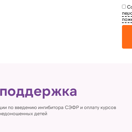
Со
пер
пож
 поддержка
ии по введению ингибитора СЭФР и оплату курсов
 недоношенных детей