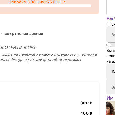
Собрано
3 800
из
276 000
₽
Выб
Е
 сохранения зрения
«СМОТРИ НА МИР».
Вы п
одов на лечение каждого отдельного участника
если
чных Фонда в рамках данной программы.
на 
1
Им 
300 ₽
400 ₽