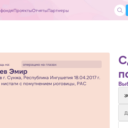
 фонде
Проекты
Отчеты
Партнеры
С
щь на:
операцию на глазах
п
ев Эмир
в г. Сунжа, Республика Ингушетия 18.04.2017 г.
Выб
нистагм с помутнением роговицы, РАС
3