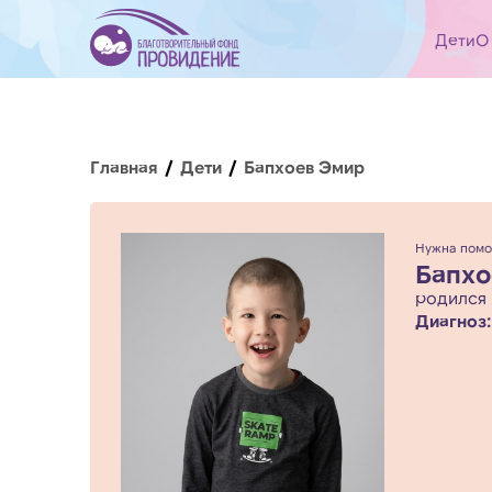
Дети
О
Главная
Дети
Бапхоев Эмир
Нужна помо
Бапхо
родился 
Диагноз: