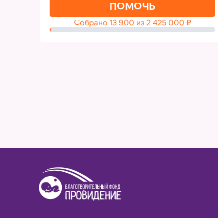
ПОМОЧЬ
Собрано
13 900
из
2 425 000
₽