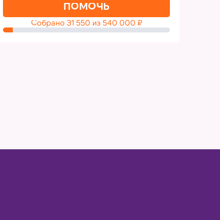
ПОМОЧЬ
Собрано
31 550
из
540 000
₽