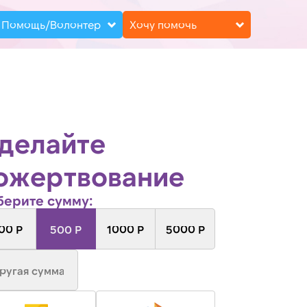
Помощь/Волонтер
Хочу помочь
делайте
ожертвование
ерите сумму:
00 Р
500 Р
1000 Р
5000 Р