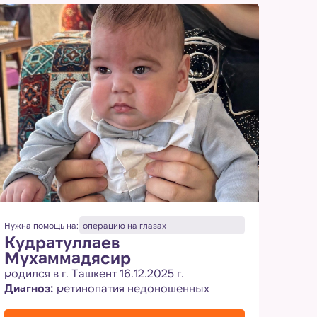
Нужна помощь на:
операцию на глазах
Нужна 
Кудратуллаев
Жо
Мухаммадясир
родил
Диаг
родился в г. Ташкент 16.12.2025 г.
сходящееся косог
Диагноз:
ретинопатия недоношенных
нист