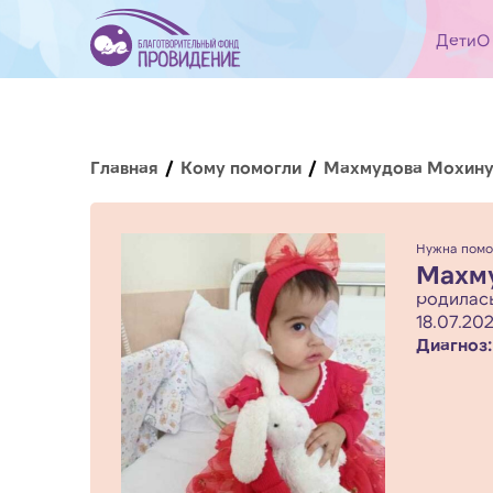
Дети
О
Главная
Кому помогли
Махмудова Мохин
Нужна помо
Махм
родилась
18.07.202
Диагноз: