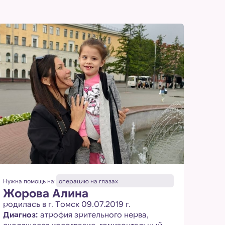
Нужна помощь на:
операцию на глазах
Нужна 
Жорова Алина
Очк
родилась в г. Томск 09.07.2019 г.
год
Диагноз:
атрофия зрительного нерва,
помо
сходящееся косоглазие, горизонтальный