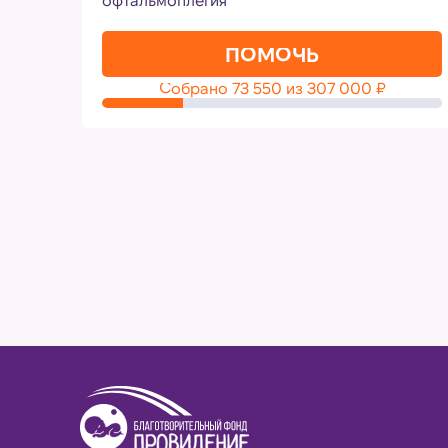
ПОМОЧЬ
Собрано
73 550
из
307 000
₽