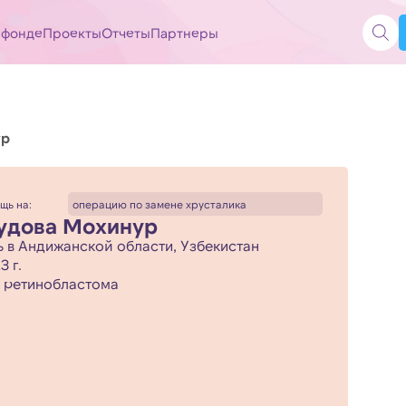
 фонде
Проекты
Отчеты
Партнеры
ур
щь на:
операцию по замене хрусталика
удова Мохинур
 в Андижанской области, Узбекистан
3 г.
ретинобластома