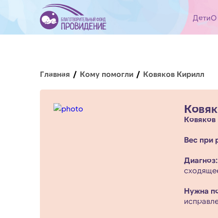
Дети
О
Главная
Кому помогли
Ковяков Кирилл
Ковяк
Ковяков
Вес при 
Диагноз:
сходящее
Нужна п
исправле