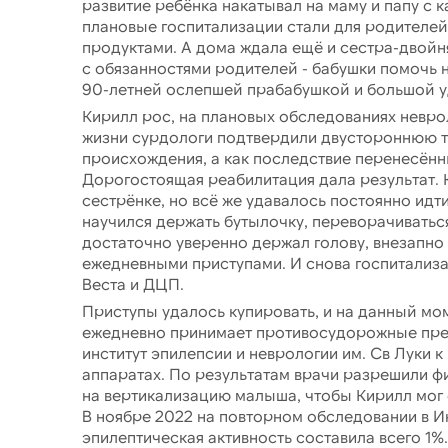
развитие ребёнка накатывал на маму и папу с 
плановые госпитализации стали для родителей 
продуктами. А дома ждала ещё и сестра-двойн
с обязанностями родителей - бабушки помочь н
90-летней ослепшей прабабушкой и большой у
Кирилл рос, на плановых обследованиях неврол
жизни сурдологи подтвердили двустороннюю туг
происхождения, а как последствие перенесённ
Дорогостоящая реабилитация дала результат. 
сестрёнке, но всё же удавалось постоянно идт
научился держать бутылочку, переворачиваться
достаточно уверенно держал голову, внезапно 
ежедневными приступами. И снова госпитализац
Веста и ДЦП.
Приступы удалось купировать, и на данный мом
ежедневно принимает противосудорожные преп
институт эпилепсии и неврологии им. Св Луки 
аппаратах. По результатам врачи разрешили 
на вертикализацию малыша, чтобы Кирилл мог с
В ноябре 2022 на повторном обследовании в И
эпилептическая активность составила всего 1%