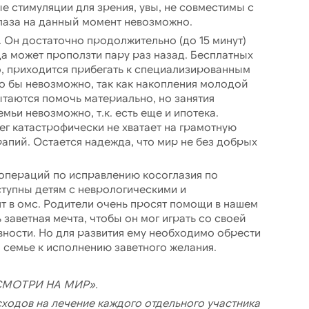
ые стимуляции для зрения, увы, не совместимы с
глаза на данный момент невозможно.
 Он достаточно продолжительно (до 15 минут)
да может проползти пару раз назад. Бесплатных
, приходится прибегать к специализированным
о бы невозможно, так как накопления молодой
ытаются помочь материально, но занятия
ьи невозможно, т.к. есть еще и ипотека.
нег катастрофически не хватает на грамотную
пий. Остается надежда, что мир не без добрых
операций по исправлению косоглазия по
тупны детям с неврологическими и
т в омс. Родители очень просят помощи в нашем
заветная мечта, чтобы он мог играть со своей
ивности. Но для развития ему необходимо обрести
семье к исполнению заветного желания.
«СМОТРИ НА МИР».
одов на лечение каждого отдельного участника