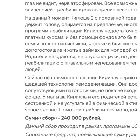
глаз не видит, нерв атрофирован. Все возможн
эпилепсией - реабилитировать зрение левого 
На данный момент Кирюше 2 с половиной года.
держит голову, опирается на предплечье, иног
программ реабилитации Кириллу недостаточно
платным курсам, и без помощи фондов это был
семьи полностью иссякли, родные и близкие п
дорогостоящие и жить в займах для молодой сем
Родители не сдаются, не опускают руки, но де
реабилитацию с правильным чередованием тера
людей.
Сейчас офтальмолог назначил Кириллу серию 
щадящей технологии хемоденервации. Они дос
сопутствующими патологиями, но пока не входя
фонде. У малыша Кирилла и его родителей есть 
сестренкой и не уступать ей в физической акт
ясное зрение. Поможем приблизиться молодой 
Сумма сбора - 240 000 рублей.
Данный сбор проходит в рамках программы 
Собранные средства, превышающие сумму расх