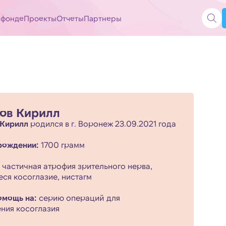
 фонде
Проекты
Отчеты
Партнеры
ов Кирилл
 Кирилл
родился в г. Воронеж 23.09.2021 года
рождении:
1700 грамм
частичная атрофия зрительного нерва,
ся косоглазие, нистагм
омощь на:
серию операций для
ния косоглазия