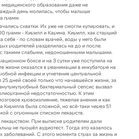
з медицинского образования даже не
 каждый день молилась, чтобы малыши
а грамм.
начались схватки. Их уже не смогли купировать, и
00 грамм - Кирилл и Карина. Кирилл, как старший
а себя - по словам врачей, воды у него были
дых родителей разделилась на до и после.
т с такими слабыми, недоношенными малышами.
ационном боксе и на 3 сутки уже поступила на
те жизни оказался в реанимации в инкубаторе на
тробной инфекции и угнетения центральной
 25 дней своей только что начавшейся жизни, за
- внутриутробный бактериальный сепсис вызвал
олиорганной недостаточностью. К этим
озговое кровоизлияние, тяжелая анемия и как
а Кирилла была сложной, но всё-таки через 51
мой с огромным списком лекарств.
лекарством. При выписке родителям дали
алыш не прошёл аудиотест. Тогда это казалось
заболеваний. С этого момента страх за жизнь и