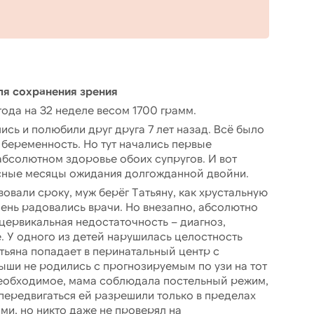
 сохранения зрения
года на 32 неделе весом 1700 грамм.
ись и полюбили друг друга 7 лет назад. Всё было
беременность. Но тут начались первые
абсолютном здоровье обоих супругов. И вот
асные месяцы ожидания долгожданной двойни.
овали сроку, муж берёг Татьяну, как хрустальную
чень радовались врачи. Но внезапно, абсолютно
цервикальная недостаточность – диагноз,
У одного из детей нарушилась целостность
тьяна попадает в перинатальный центр с
ыши не родились с прогнозируемым по узи на тот
необходимое, мама соблюдала постельный режим,
 передвигаться ей разрешили только в пределах
ми, но никто даже не проверял на