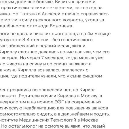
каждым днём всё больше. Визиты к врачам и
практически такими же частыми, как поход за
яшка. Но Татьяна и Алексей отлично справлялись
е могли в силу преклонного возраста, ухода за
далённости от города Воронежа.
оги не давали никаких прогнозов, а на 4м месяце
оухость 3-4 степени - без генетического
ых заболеваний в первый месяц жизни.
Кириллу сложнее давались новые навыки, чем его
и вперед. Но через 7 месяцев, когда малыш уже
 с живота на спину и со спины на живот и
в жизнь Кирилла ворвалась эпилепсия с
ия, где родители узнали, что у сына синдром
ент рецидива по эпилепсии нет, но Кирилл
араты. Родители возили Кирилла в Москву, в
к неврологам и на ночное ЭЭГ на современных
физическую реабилитацию для повышения шансов
амостоятельно сидеть, а в дальнейшем и ходить.
нституте Медицинских Технологий в Москве
. Но офтальмолог на осмотре выявил, что левый