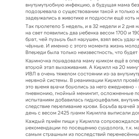
внутриутробную инфекцию, а будущая мама бе
подозревала о существовании такой и только
задержались в животике и подросли ещё хоть н
Так пролетело 5 недель, и в 32 недели и 2 дня 
на свет появились два ребенка весом 1700 и 19
брат, чей пузырь был нарушен, взял весь удар н
чёрные. И именно с этого момента жизнь моло
Впереди была только неизвестность, что буде
Кариночка порадовала маму криком ещё в опер
второй этап выхаживания. А Кирилл на 20 мину
ИВЛ в очень тяжелом состоянии из-за внутриу
нервной системы. В реанимации Кирилл провёл
это время врачи боролись за него ежедневно 
пневмонию, гнойный менингит, осложненные п
испытаниям добавилась гидроцефалия, внутрим
следствие переливание крови. Борьба врачей з
день с весом 2425 грамм Кирилла выписали до
Каждый приём пищи у Кирилла сопровождался 
рекомендации по посещению сурдолога, т.к. м
самым страшным из последствий перенесённых 