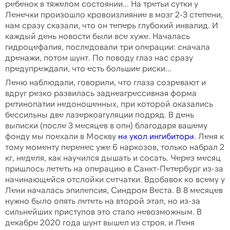
ребенок в тяжелом состоянии... На третьи сутки у
Ленечки произошло кровоизлияние в мозг 2-3 степени,
нам сразу сказали, что он теперь глубокий инвалид. И
каждый день новости были все хуже. Началась
гидроцефалия, последовали три операции: сначала
дренажи, потом шунт. По поводу глаз нас сразу
предупреждали, что есть большие риски...
Леню наблюдали, говорили, что глаза созревают и
вдруг резко развилась заднеагрессивная форма
ретинопатии недоношенных, при которой оказались
бессильны две лазеркоагуляции подряд. В день
выписки (после 3 месяцев в опн) благодаря вашему
фонду мы поехали в Москву
на укол ингибитора
. Леня к
тому моменту перенес уже 6 наркозов, только набрал 2
кг, неделя, как научился дышать и сосать. Через месяц
пришлось лететь на операцию в Санкт-Петербург из-за
начинающейся отслойки сетчатки. Вдобавок ко всему у
Лени началась эпилепсия, Синдром Веста. В 8 месяцев
нужно было опять лететь на второй этап, но из-за
сильнейших приступов это стало невозможным. В
декабре 2020 года шунт вышел из строя, и Леня