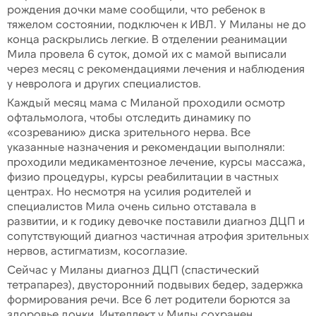
рождения дочки маме сообщили, что ребенок в
тяжелом состоянии, подключен к ИВЛ. У Миланы не до
конца раскрылись легкие. В отделении реанимации
Мила провела 6 суток, домой их с мамой выписали
через месяц с рекомендациями лечения и наблюдения
у невролога и других специалистов.
Каждый месяц мама с Миланой проходили осмотр
офтальмолога, чтобы отследить динамику по
«созреванию» диска зрительного нерва. Все
указанные назначения и рекомендации выполняли:
проходили медикаментозное лечение, курсы массажа,
физио процедуры, курсы реабилитации в частных
центрах. Но несмотря на усилия родителей и
специалистов Мила очень сильно отставала в
развитии, и к годику девочке поставили диагноз ДЦП и
сопутствующий диагноз частичная атрофия зрительных
нервов, астигматизм, косоглазие.
Сейчас у Миланы диагноз ДЦП (спастический
тетрапарез), двусторонний подвывих бедер, задержка
формирования речи. Все 6 лет родители борются за
здоровье дочки. Интеллект у Милы сохранен